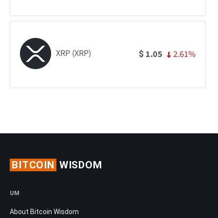
XRP (XRP)
2.61%
1.05
$
BITCOIN
WISDOM
UM
About Bitcoin Wisdom