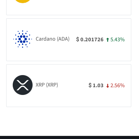
Cardano (ADA)
5.43%
0.201726
$
XRP (XRP)
2.56%
1.03
$