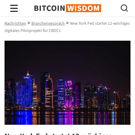
Bitcoin-Weisheit
>
>
Nachrichten
Branchengespräch
New York Fed startet 12-wöchiges
digitales Pilotprojekt für CBDCs