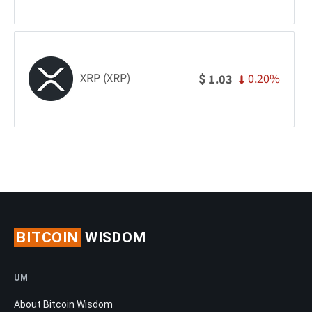
XRP (XRP)
0.20%
1.03
$
BITCOIN
WISDOM
UM
About Bitcoin Wisdom