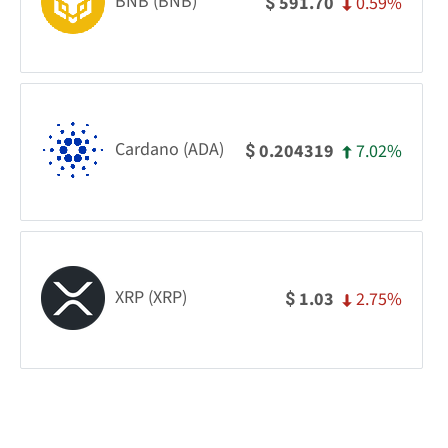
BNB (BNB)
0.59%
591.70
$
Cardano (ADA)
7.02%
0.204319
$
XRP (XRP)
2.75%
1.03
$