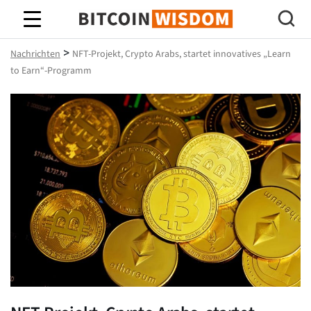
Bitcoin-Weisheit
>
Nachrichten
NFT-Projekt, Crypto Arabs, startet innovatives „Learn
to Earn“-Programm