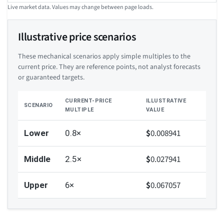
Live market data. Values may change between page loads.
Illustrative price scenarios
These mechanical scenarios apply simple multiples to the
current price. They are reference points, not analyst forecasts
or guaranteed targets.
CURRENT-PRICE
ILLUSTRATIVE
SCENARIO
MULTIPLE
VALUE
$
0.008941
Lower
0.8×
$
0.027941
Middle
2.5×
$
0.067057
Upper
6×