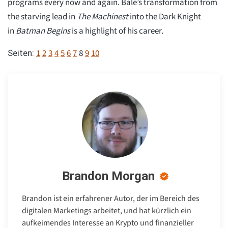
programs every now and again. Bale’s transformation from
the starving lead in
The Machinest
into the Dark Knight
in
Batman Begins
is a highlight of his career.
1
2
3
4
5
6
7
8
9
10
Seiten:
Brandon Morgan
Brandon ist ein erfahrener Autor, der im Bereich des
digitalen Marketings arbeitet, und hat kürzlich ein
aufkeimendes Interesse an Krypto und finanzieller