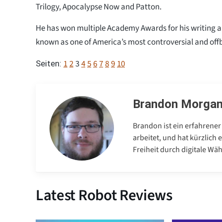
Trilogy, Apocalypse Now and Patton.
He has won multiple Academy Awards for his writing an
known as one of America’s most controversial and off
1
2
3
4
5
6
7
8
9
10
Seiten:
Brandon Morga
Brandon ist ein erfahrener
arbeitet, und hat kürzlich
Freiheit durch digitale Wä
Latest Robot Reviews