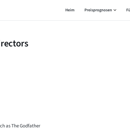
Heim
Preisprognosen
F
irectors
uch as The Godfather