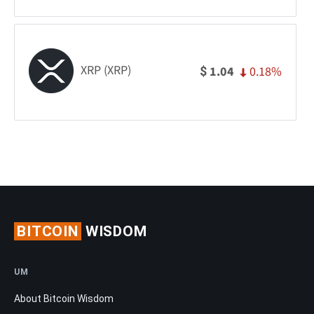
XRP (XRP)
0.18%
1.04
$
BITCOIN
WISDOM
UM
About Bitcoin Wisdom