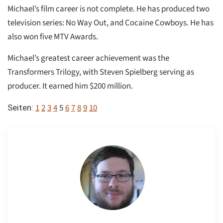
Michael’s film career is not complete. He has produced two
television series: No Way Out, and Cocaine Cowboys. He has
also won five MTV Awards.
Michael’s greatest career achievement was the
Transformers Trilogy, with Steven Spielberg serving as
producer. It earned him $200 million.
1
2
3
4
5
6
7
8
9
10
Seiten: