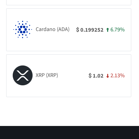
Cardano (ADA)
6.79%
0.199252
$
XRP (XRP)
2.13%
1.02
$