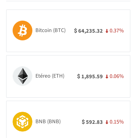
Bitcoin (BTC)
0.37%
64,235.32
$
Etéreo (ETH)
0.06%
1,895.59
$
BNB (BNB)
0.15%
592.83
$