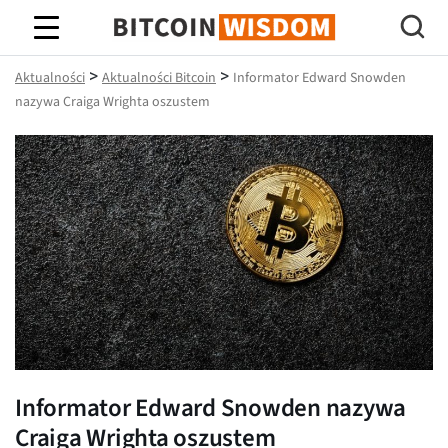
Mądrość Bitcoina
>
>
Aktualności
Aktualności Bitcoin
Informator Edward Snowden
nazywa Craiga Wrighta oszustem
Informator Edward Snowden nazywa
Craiga Wrighta oszustem