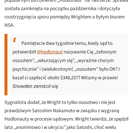
popularnym Bitcoinerem „Hodlonaut” na Twitterze. Sprawa
została zamknięta na początku października i dotyczyła
rozstrzygnięcia sporu pomiędzy Wrightem a byłym biurem
NSA.
Pamiętacie dwa tygodnie temu, kiedy sąd to
potwierdził
@hodlonaut
nazywanie Cię „żałosnym
oszustem”, „wkurzającym się”, „wyraźnie chorym
psychicznie” i (wielokrotnym) „oszustem” było OK? I
kazał ci zapłacić około $348,257? Witamy w prawie!
Snowden zemścił się.
Sygnalista dodał, że Wright to tylko oszustwo i nie jest
prawdziwym Satoshim Nakamoto w związku z wygraną
Hodlonauty w procesie sądowym. Wright twierdzi, że spędził
lata „anonimowo i w ukryciu” jako Satoshi, choć wielu