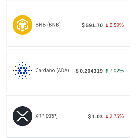
BNB (BNB)
0.59%
591.70
$
Cardano (ADA)
7.02%
0.204319
$
XRP (XRP)
2.75%
1.03
$