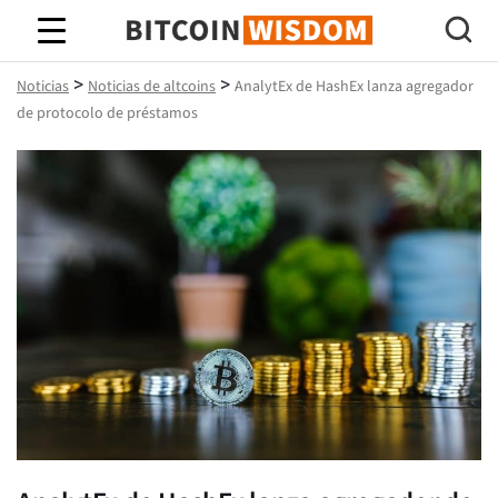
Sabiduría de Bitcoin
>
>
Noticias
Noticias de altcoins
AnalytEx de HashEx lanza agregador
de protocolo de préstamos