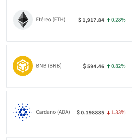
Etéreo (ETH)
0.28%
1,917.84
$
BNB (BNB)
0.82%
594.46
$
Cardano (ADA)
1.33%
0.198885
$