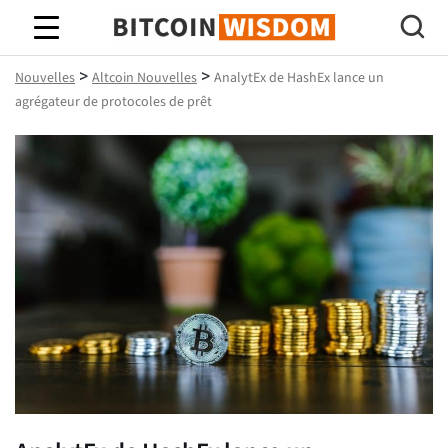
Bitcoin Sagesse
>
>
Nouvelles
Altcoin Nouvelles
AnalytEx de HashEx lance un
agrégateur de protocoles de prêt