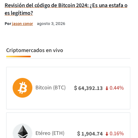
Revisión del código de Bitcoin 2024: ¿Es una estafa o
es legítimo?
Por
jason conor
agosto 3, 2026
Criptomercados en vivo
Bitcoin (BTC)
0.44%
64,392.13
$
Etéreo (ETH)
0.16%
1,904.74
$