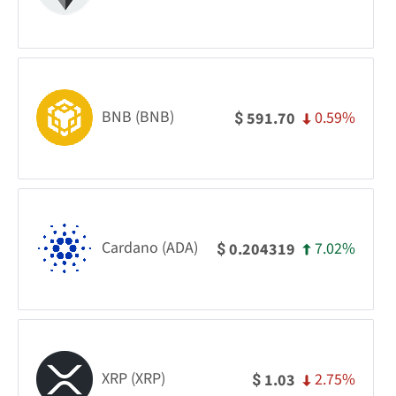
BNB (BNB)
0.59%
591.70
$
Cardano (ADA)
7.02%
0.204319
$
XRP (XRP)
2.75%
1.03
$