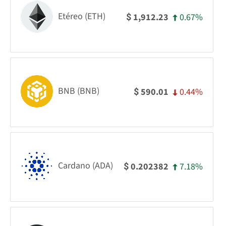
Etéreo (ETH)
0.67%
1,912.23
$
BNB (BNB)
0.44%
590.01
$
Cardano (ADA)
7.18%
0.202382
$