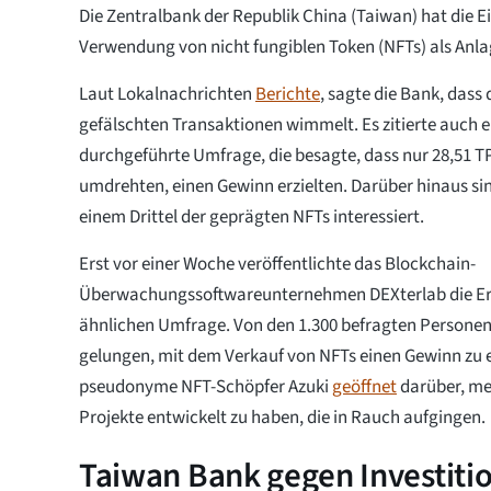
Die Zentralbank der Republik China (Taiwan) hat die E
Verwendung von nicht fungiblen Token (NFTs) als Anl
Laut Lokalnachrichten
Berichte
, sagte die Bank, dass
gefälschten Transaktionen wimmelt. Es zitierte auch e
durchgeführte Umfrage, die besagte, dass nur 28,51 TP
umdrehten, einen Gewinn erzielten. Darüber hinaus sin
einem Drittel der geprägten NFTs interessiert.
Erst vor einer Woche veröffentlichte das Blockchain-
Überwachungssoftwareunternehmen DEXterlab die Er
ähnlichen Umfrage. Von den 1.300 befragten Personen
gelungen, mit dem Verkauf von NFTs einen Gewinn zu e
pseudonyme NFT-Schöpfer Azuki
geöffnet
darüber, me
Projekte entwickelt zu haben, die in Rauch aufgingen.
Taiwan Bank gegen Investiti