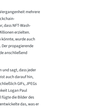
er Vergangenheit mehrere
ockchain-
ar, dass NFT-Wash-
llionen erzielten.
n könnte, wurde auch
. Der propagierende
rde anschließend
 und sagt, dass jeder
eist auch darauf hin,
schließlich GIFs, JPEGs
hkeit Logan Paul
 fügte die Bilder des
entwickelte das, was er