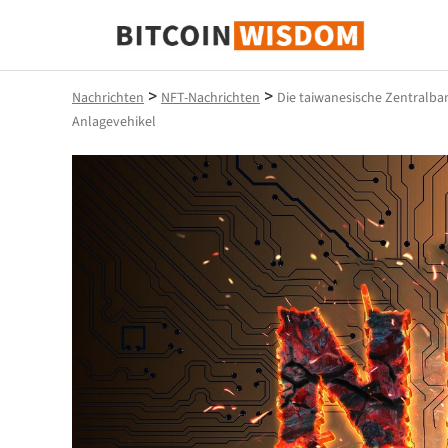
Bitcoin-Weisheit
>
>
Nachrichten
NFT-Nachrichten
Die taiwanesische Zentralba
Anlagevehikel