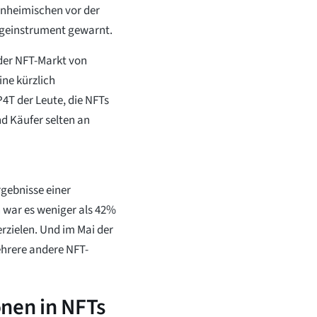
inheimischen vor der
ageinstrument gewarnt.
 der NFT-Markt von
ine kürzlich
4T der Leute, die NFTs
d Käufer selten an
gebnisse einer
 war es weniger als 42%
rzielen. Und im Mai der
hrere andere NFT-
onen in NFTs