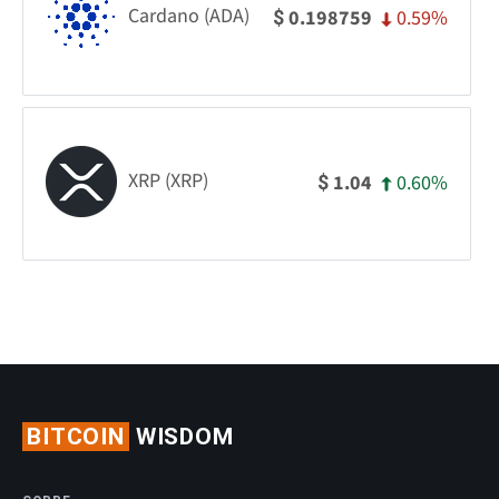
Cardano (ADA)
0.59%
0.198759
$
XRP (XRP)
0.60%
1.04
$
BITCOIN
WISDOM