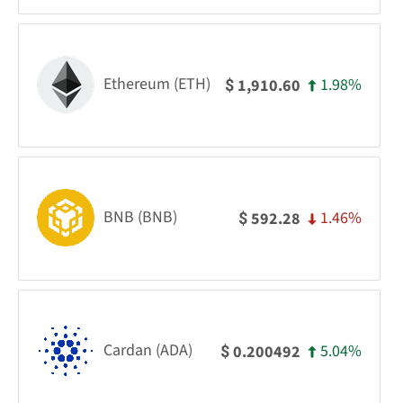
Ethereum (ETH)
1.98%
1,910.60
$
BNB (BNB)
1.46%
592.28
$
Cardan (ADA)
5.04%
0.200492
$