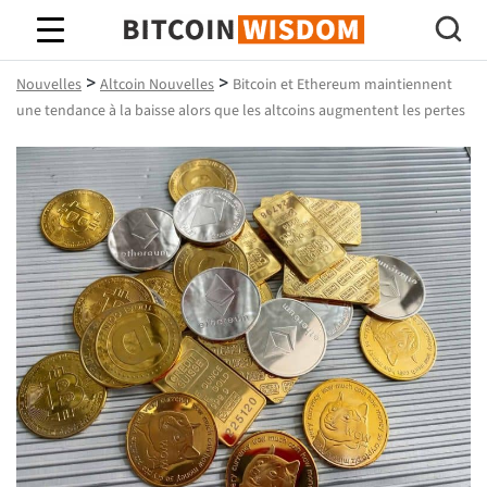
Bitcoin Sagesse
>
>
Nouvelles
Altcoin Nouvelles
Bitcoin et Ethereum maintiennent
une tendance à la baisse alors que les altcoins augmentent les pertes