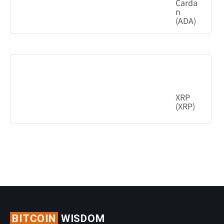
Carda
n
(ADA)
1.74%
0.200925
$
XRP
(XRP)
1.23%
1.02
$
BITCOIN
WISDOM