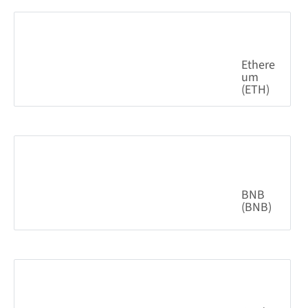
0.84%
64,885.42
$
Ethere
um
(ETH)
0.58%
1,914.32
$
BNB
(BNB)
0.11%
592.36
$