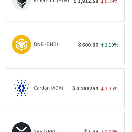
Ethereum (ETH)
0.19%
1,912.58
$
BNB (BNB)
1.19%
600.06
$
Cardan (ADA)
1.35%
0.198254
$
XRP (XRP)
$