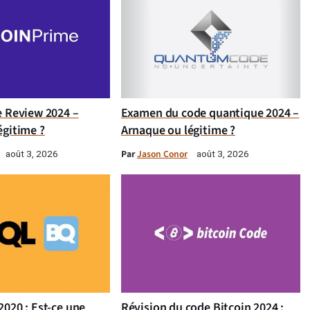
e Review 2024 –
Examen du code quantique 2024 –
égitime ?
Arnaque ou légitime ?
Par
Jason Conor
août 3, 2026
août 3, 2026
020 : Est-ce une
Révision du code Bitcoin 2024 :