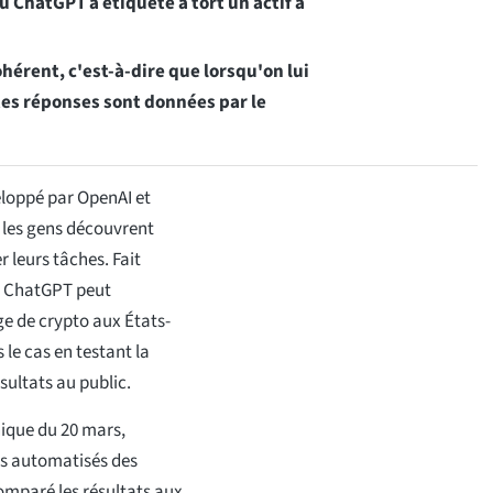
où ChatGPT a étiqueté à tort un actif à
hérent, c'est-à-dire que lorsqu'on lui
tes réponses sont données par le
veloppé par OpenAI et
 les gens découvrent
r leurs tâches. Fait
e ChatGPT peut
ge de crypto aux États-
le cas en testant la
ésultats au public.
ique du 20 mars,
ns automatisés des
omparé les résultats aux