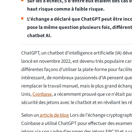
Sur les 8 échecs, 5 d'entre eux étaient des cas 
haut risque comme à faible risque.
L'échange a déclaré que ChatGPT peut être inco
pose la même question plusieurs fois, différen
chatbot AI.
ChatGPT, un chatbot d'intelligence artificielle (IA) dé
lancé en novembre 2022, est devenu très populaire car
différentes façons d'utiliser la plate-forme pour facilite
intéressant, de nombreux passionnés d'IA pensent qu
remplacer le travail manuel, mais le plus grand échan
Unis,
Coinbase
, a récemment prouvé que ce n'était pas 
sécurité des jetons avec le chatbot et en révélant les r
Selon un
article de blog
Lors de l'échange cryptograph
Coinbase a utilisé ChatGPT pour effectuer des exame
jetons via son cadre d'examen des jetons ERC20 et a c