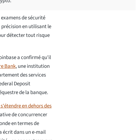
rypto.
s examens de sécurité
récision en utilisant le
r détecter tout risque
nbase a confirmé qu'il
re Bank
, une institution
artement des services
ederal Deposit
séquestre de la banque.
 s'étendre en dehors des
ative de concurrencer
monde en termes de
 écrit dans un e-mail