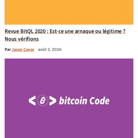
Revue BitQL 2020 : Est-ce une arnaque ou légitime ?
Nous vérifions
Par
Jason Conor
août 3, 2026