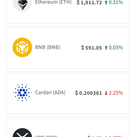
Ethereum (ETH)
0.31%
1,911.72
$
BNB (BNB)
0.03%
591.05
$
Cardan (ADA)
2.25%
0.200361
$