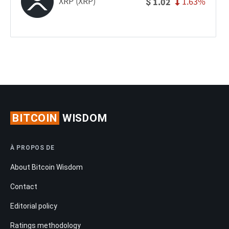
XRP (XRP)
1.63%
1.02
$
BITCOIN
WISDOM
À PROPOS DE
About Bitcoin Wisdom
Contact
Editorial policy
Ratings methodology