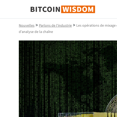
Bitcoin Sagesse
>
>
Nouvelles
Parlons de l'industrie
Les opérations de mixage d
d'analyse de la chaîne