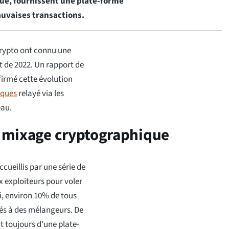
ué, fournissent une plate-forme
uvaises transactions.
crypto ont connu une
t de 2022. Un rapport de
firmé cette évolution
iques
relayé via les
eau.
de mixage cryptographique
ccueillis par une série de
x exploiteurs pour voler
di, environ 10% de tous
iés à des mélangeurs. De
t toujours d'une plate-