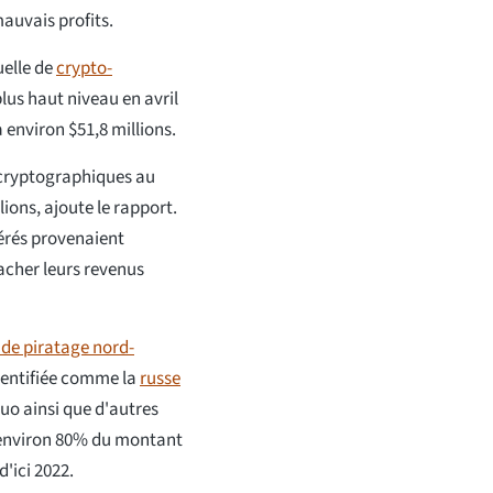
auvais profits.
elle de
crypto-
plus haut niveau en avril
à environ $51,8 millions.
 cryptographiques au
ions, ajoute le rapport.
férés provenaient
cacher leurs revenus
de piratage nord-
identifiée comme la
russe
duo ainsi que d'autres
 environ 80% du montant
'ici 2022.