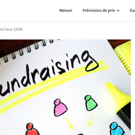
Maison
Prévisions de prix
Gu
eld lève $50M