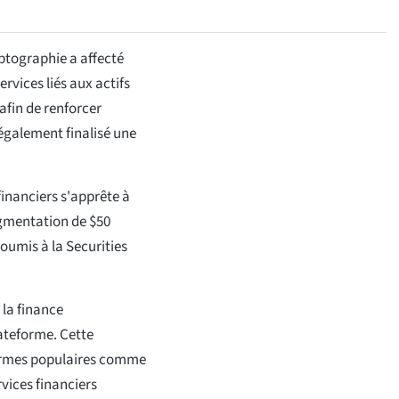
ptographie a affecté
rvices liés aux actifs
afin de renforcer
t également finalisé une
 financiers s'apprête à
ugmentation de $50
soumis à la Securities
 la finance
lateforme. Cette
formes populaires comme
rvices financiers