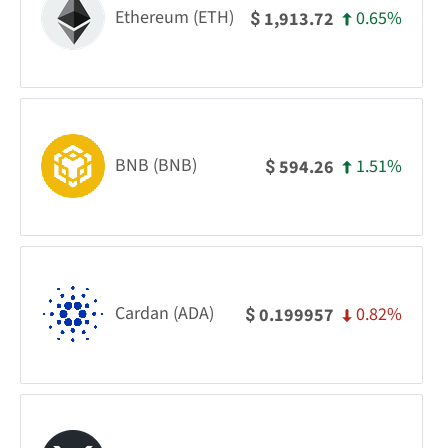
Ethereum (ETH)
0.65%
1,913.72
$
BNB (BNB)
1.51%
594.26
$
Cardan (ADA)
0.82%
0.199957
$