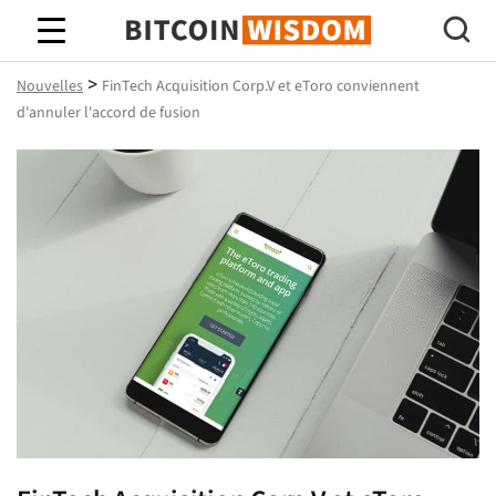
Bitcoin Sagesse
>
Nouvelles
FinTech Acquisition Corp.V et eToro conviennent
d'annuler l'accord de fusion