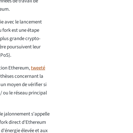
nnées de travail de
reum.
hie avec le lancement
 fork est une étape
 plus grande crypto-
re poursuivent leur
(PoS).
ation Ethereum,
tweeté
othèses concernant la
«un moyen de vérifier si
/ ou le réseau principal
de jalonnement s'appelle
ork direct d'Ethereum
 d'énergie élevée et aux