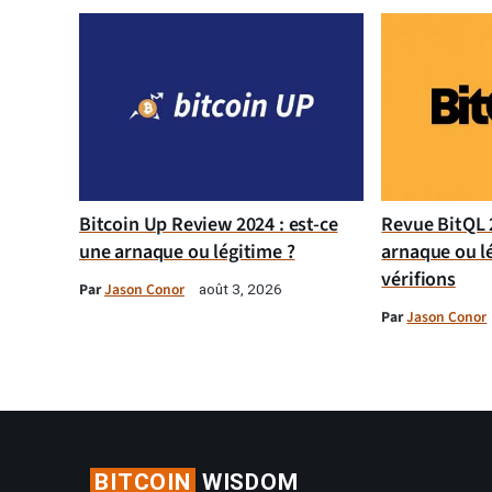
Bitcoin Up Review 2024 : est-ce
Revue BitQL 2
une arnaque ou légitime ?
arnaque ou l
vérifions
Par
Jason Conor
août 3, 2026
Par
Jason Conor
BITCOIN
WISDOM