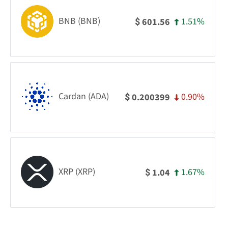
BNB (BNB)
1.51%
601.56
$
Cardan (ADA)
0.90%
0.200399
$
XRP (XRP)
1.67%
1.04
$