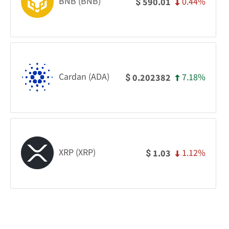
BNB (BNB)
0.44%
590.01
$
Cardan (ADA)
7.18%
0.202382
$
XRP (XRP)
1.12%
1.03
$