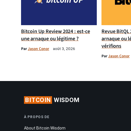
Bitcoin Up Review 2024 : est-ce
Revue BitQL 2
une arnaque ou légitime ?
arnaque ou l
vérifions
Par
Jason Conor
août 3, 2026
Par
Jason Conor
BITCOIN
WISDOM
À PROPOS DE
About Bitcoin Wisdom