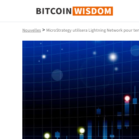
Bitcoin Sagesse
>
Nouvelles
MicroStrategy utilisera Lightning Network pour ten