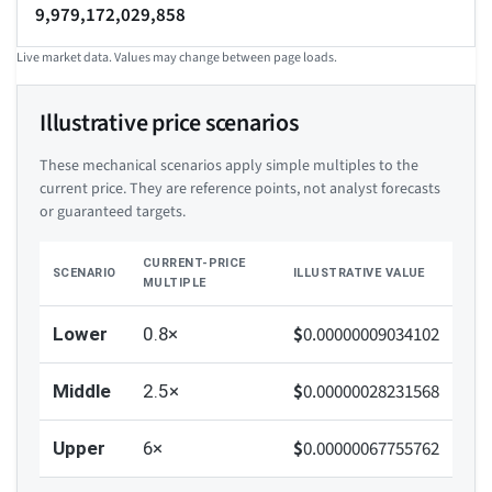
9,979,172,029,858
Live market data. Values may change between page loads.
Illustrative price scenarios
These mechanical scenarios apply simple multiples to the
current price. They are reference points, not analyst forecasts
or guaranteed targets.
CURRENT-PRICE
SCENARIO
ILLUSTRATIVE VALUE
MULTIPLE
$
0.00000009034102
Lower
0.8×
$
0.00000028231568
Middle
2.5×
$
0.00000067755762
Upper
6×