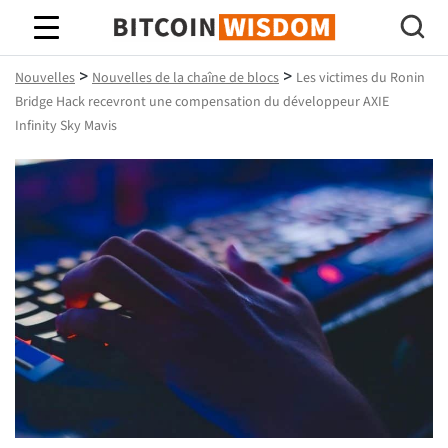
Bitcoin Sagesse
>
>
Nouvelles
Nouvelles de la chaîne de blocs
Les victimes du Ronin
Bridge Hack recevront une compensation du développeur AXIE
Infinity Sky Mavis