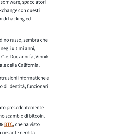
ansomware, spacciatori
l'exchange con questi
mi di hacking ed
ttadino russo, sembra che
 negli ultimi anni,
TC-e. Due anni fa, Vinnik
ale della California.
intrusioni informatiche e
 di identità, funzionari
stato precedentemente
mo scambio di bitcoin.
408
BTC
, che ha visto
a pesante perdita.