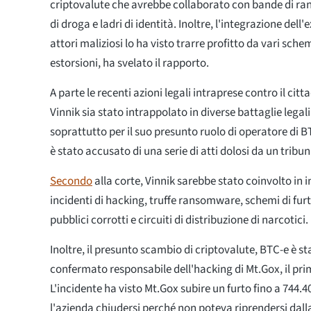
criptovalute che avrebbe collaborato con bande di r
di droga e ladri di identità. Inoltre, l'integrazione del
attori maliziosi lo ha visto trarre profitto da vari sche
estorsioni, ha svelato il rapporto.
A parte le recenti azioni legali intraprese contro il ci
Vinnik sia stato intrappolato in diverse battaglie legali
soprattutto per il suo presunto ruolo di operatore di B
è stato accusato di una serie di atti dolosi da un tribun
Secondo
alla corte, Vinnik sarebbe stato coinvolto in 
incidenti di hacking, truffe ransomware, schemi di furto
pubblici corrotti e circuiti di distribuzione di narcotici.
Inoltre, il presunto scambio di criptovalute, BTC-e è 
confermato responsabile dell'hacking di Mt.Gox, il pri
L'incidente ha visto Mt.Gox subire un furto fino a 744.
l'azienda chiudersi perché non poteva riprendersi dall