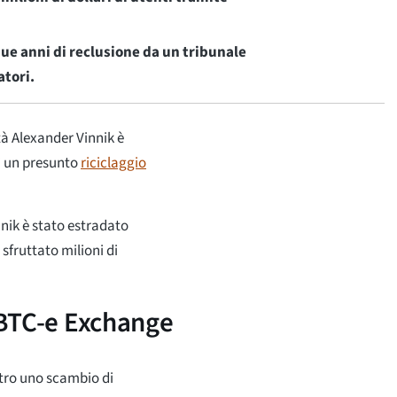
e anni di reclusione da un tribunale
atori.
tà Alexander Vinnik è
di un presunto
riciclaggio
nik è stato estradato
sfruttato milioni di
u BTC-e Exchange
etro uno scambio di