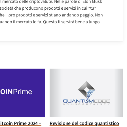
ul mercato delle criptovalute. Nelle parole di Elon Musk
 società che producono prodotti e servizi in cui *tu*
che i loro prodotti e servizi stiano andando peggio. Non
uando il mercato lo fa. Questo ti servirà bene a lungo
itcoin Prime 2024 –
Revisione del codice quantistico