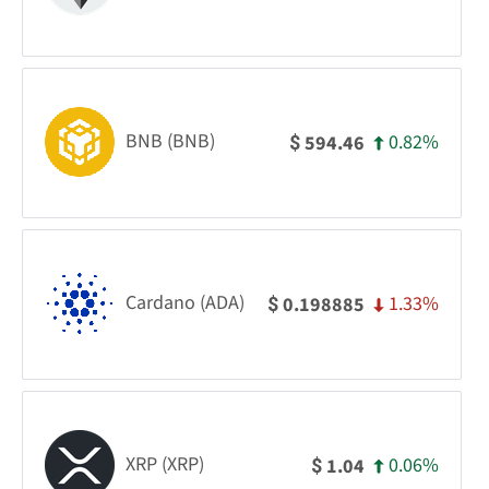
BNB (BNB)
0.82%
594.46
$
Cardano (ADA)
1.33%
0.198885
$
XRP (XRP)
0.06%
1.04
$