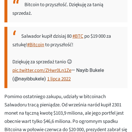
Bitcoin to przyszłość. Dziękuję za tanią
sprzedaż.
Salwador kupił dzisiaj 80
#BTC
po $19 000 za
sztukę!
#Bitcoin
to przyszłość!
Dziękuję za sprzedaż tanio 😉
pic.twitter.com/ZHwr0Ln1Ze
— Nayib Bukele
1 lipca 2022
(@nayibbukele)
Pomimo ostatniego zakupu, udziały w bitcoinach
Salwadoru tracą pieniądze. Od września naród kupił 2301
monet na łączną kwotę $103,9 miliona, ale jego portfel jest
obecnie wart tylko $46,6 miliona. Po ogromnym spadku
Bitcoina w połowie czerwca do $20 000, prezydent zabrał się