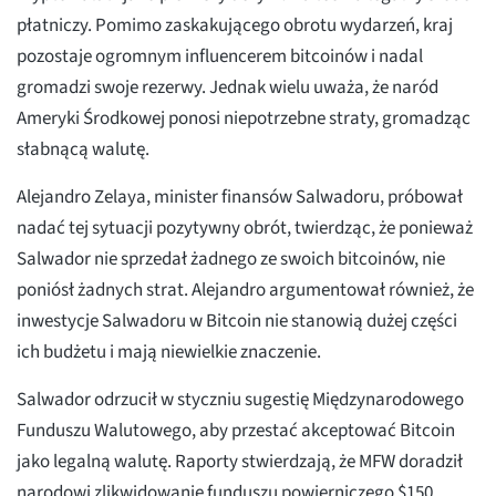
płatniczy. Pomimo zaskakującego obrotu wydarzeń, kraj
pozostaje ogromnym influencerem bitcoinów i nadal
gromadzi swoje rezerwy. Jednak wielu uważa, że naród
Ameryki Środkowej ponosi niepotrzebne straty, gromadząc
słabnącą walutę.
Alejandro Zelaya, minister finansów Salwadoru, próbował
nadać tej sytuacji pozytywny obrót, twierdząc, że ponieważ
Salwador nie sprzedał żadnego ze swoich bitcoinów, nie
poniósł żadnych strat. Alejandro argumentował również, że
inwestycje Salwadoru w Bitcoin nie stanowią dużej części
ich budżetu i mają niewielkie znaczenie.
Salwador odrzucił w styczniu sugestię Międzynarodowego
Funduszu Walutowego, aby przestać akceptować Bitcoin
jako legalną walutę. Raporty stwierdzają, że MFW doradził
narodowi zlikwidowanie funduszu powierniczego $150