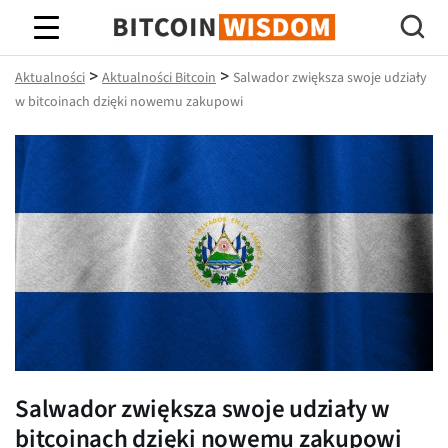
Mądrość Bitcoina
>
>
Aktualności
Aktualności Bitcoin
Salwador zwiększa swoje udziały
w bitcoinach dzięki nowemu zakupowi
Salwador zwiększa swoje udziały w
bitcoinach dzięki nowemu zakupowi