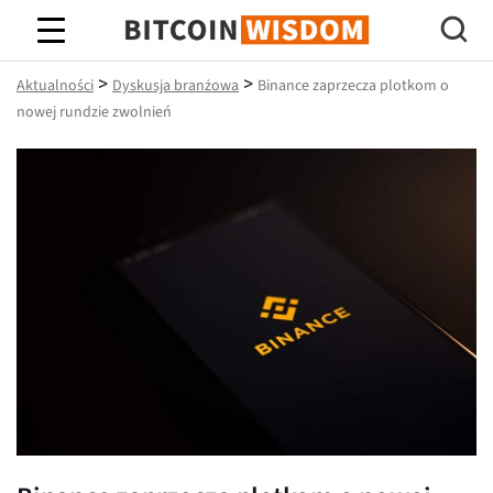
Mądrość Bitcoina
>
>
Aktualności
Dyskusja branżowa
Binance zaprzecza plotkom o
nowej rundzie zwolnień