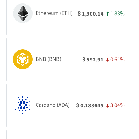
Ethereum (ETH)
1.83%
1,900.14
$
BNB (BNB)
0.61%
592.91
$
Cardano (ADA)
3.04%
0.188645
$