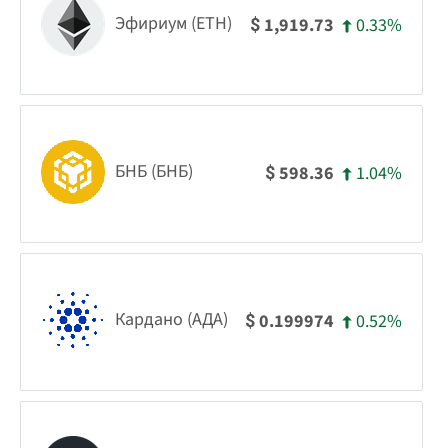
Эфириум (ETH)
0.33%
1,919.73
$
БНБ (БНБ)
1.04%
598.36
$
Кардано (АДА)
0.52%
0.199974
$