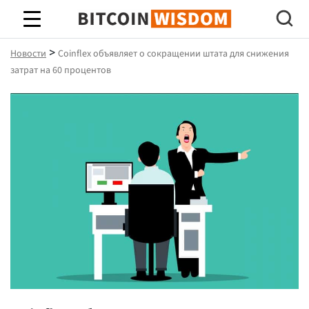
Биткойн Мудрость
>
Новости
Coinflex объявляет о сокращении штата для снижения
затрат на 60 процентов