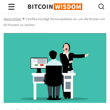
Bitcoin-Weisheit
>
Nachrichten
Coinflex kündigt Personalabbau an, um die Kosten um
60 Prozent zu senken