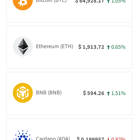
Bitcoin (BTC)
1.05%
64,928.17
$
Ethereum (ETH)
0.65%
1,913.72
$
BNB (BNB)
1.51%
594.26
$
Cardano (ADA)
0.82%
0.199957
$