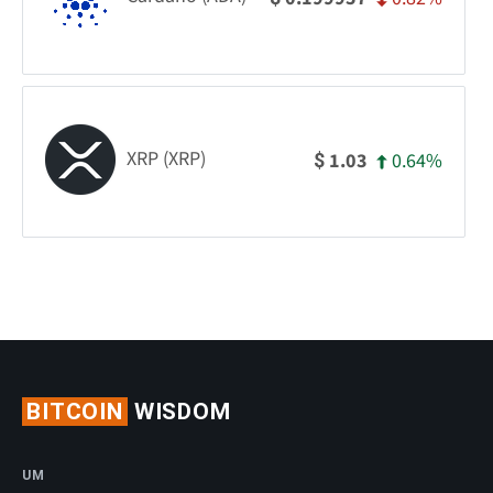
XRP (XRP)
0.64%
1.03
$
BITCOIN
WISDOM
UM