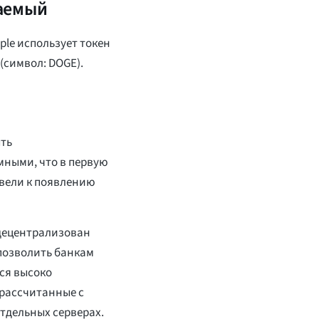
аемый
pple использует токен
 (символ: DOGE).
ыть
ными, что в первую
ивели к появлению
 децентрализован
 позволить банкам
ся высоко
 рассчитанные с
отдельных серверах.