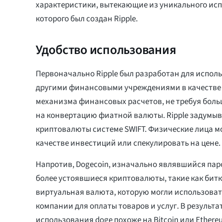
характеристики, вытекающие из уникального исп
которого был создан Ripple.
Удобство использования
Первоначально Ripple был разработан для испол
другими финансовыми учреждениями в качестве
механизма финансовых расчетов, не требуя боль
на конвертацию фиатной валюты. Ripple задумыв
криптовалюты системе SWIFT. Физические лица мо
качестве инвестиций или спекулировать на цене.
Напротив, Dogecoin, изначально являвшийся пар
более устоявшиеся криптовалюты, такие как битк
виртуальная валюта, которую могли использоват
компании для оплаты товаров и услуг. В результа
использования doge похоже на Bitcoin или Ethereu