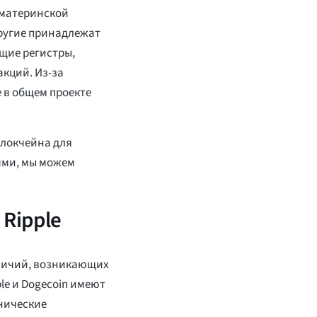
т материнской
другие принадлежат
щие регистры,
кций. Из-за
 в общем проекте
блокчейна для
ями, мы можем
 Ripple
зличий, возникающих
le и Dogecoin имеют
хнические