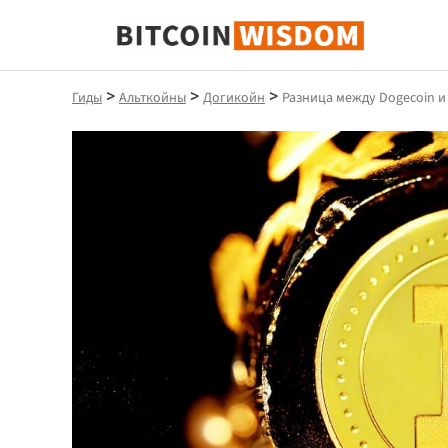
Биткойн Мудрость
>
>
>
Гиды
Альткойны
Догикойн
Разница между Dogecoin и