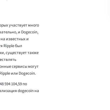
оторых участвует много
ательно, и Dogecoin,
 на известных и
 Ripple был
ми, существует также
ществлять
онные сервисы могут
ipple или Dogecoin.
8 594 104,59 по
ализация dogecoin на