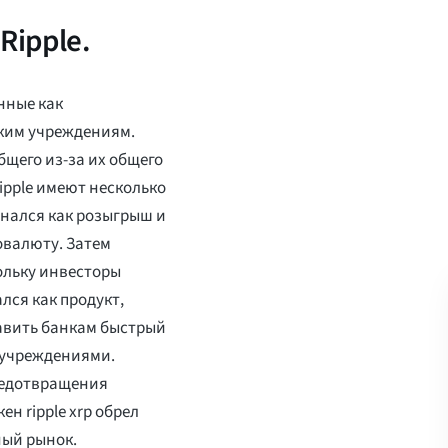
Ripple.
нные как
ким учреждениям.
общего из-за их общего
ipple имеют несколько
нался как розыгрыш и
овалюту. Затем
ольку инвесторы
лся как продукт,
тавить банкам быстрый
 учреждениями.
редотвращения
н ripple xrp обрел
ный рынок.