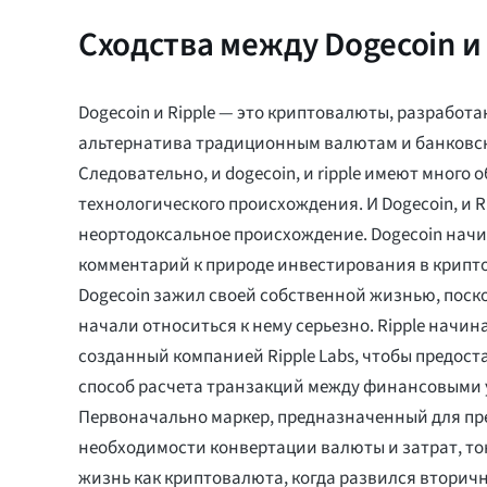
Сходства между Dogecoin и 
Dogecoin и Ripple — это криптовалюты, разработа
альтернатива традиционным валютам и банковс
Следовательно, и dogecoin, и ripple имеют много 
технологического происхождения. И Dogecoin, и R
неортодоксальное происхождение. Dogecoin начи
комментарий к природе инвестирования в крипт
Dogecoin зажил своей собственной жизнью, поск
начали относиться к нему серьезно. Ripple начина
созданный компанией Ripple Labs, чтобы предос
способ расчета транзакций между финансовыми
Первоначально маркер, предназначенный для п
необходимости конвертации валюты и затрат, токе
жизнь как криптовалюта, когда развился вторич