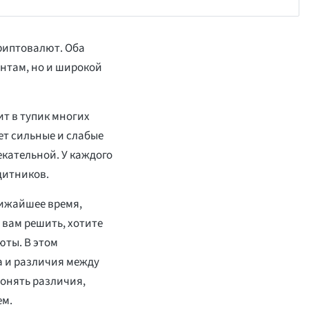
криптовалют. Оба
янтам, но и широкой
вит в тупик многих
т сильные и слабые
екательной. У каждого
щитников.
лижайшее время,
 вам решить, хотите
юты. В этом
а и различия между
 понять различия,
ем.