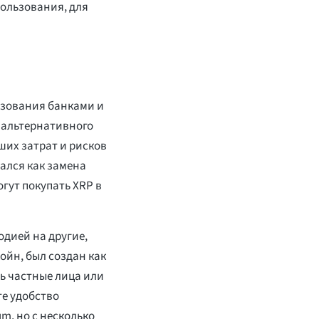
ользования, для
ьзования банками и
 альтернативного
ших затрат и рисков
ался как замена
гут покупать XRP в
одией на другие,
ойн, был создан как
ь частные лица или
те удобство
m, но с несколько