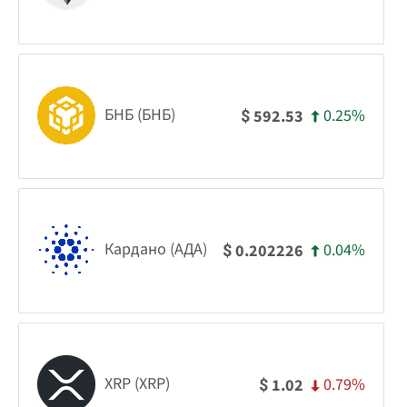
БНБ (БНБ)
0.25%
592.53
$
Кардано (АДА)
0.04%
0.202226
$
XRP (XRP)
0.79%
1.02
$