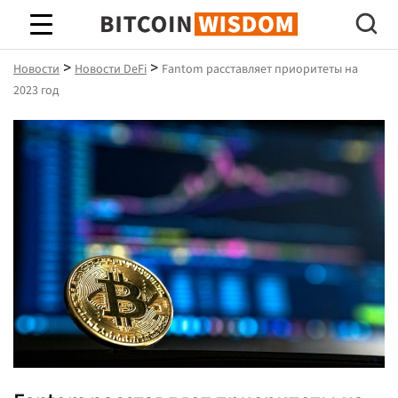
Биткойн Мудрость
>
>
Новости
Новости DeFi
Fantom расставляет приоритеты на
2023 год