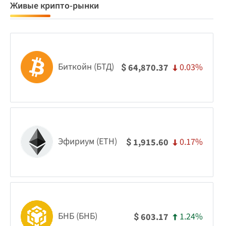
Живые крипто-рынки
Биткойн (БТД)
0.03%
64,870.37
$
Эфириум (ETH)
0.17%
1,915.60
$
БНБ (БНБ)
1.24%
603.17
$