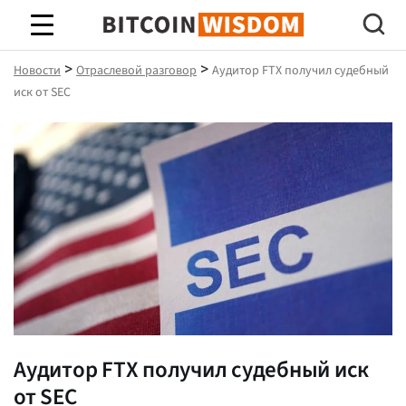
Биткойн Мудрость
>
>
Новости
Отраслевой разговор
Аудитор FTX получил судебный
иск от SEC
Аудитор FTX получил судебный иск
от SEC