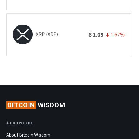
XRP (XRP)
1.67%
1.05
$
BITCOIN
WISDOM
À PROPOS DE
About Bitcoin Wisdom