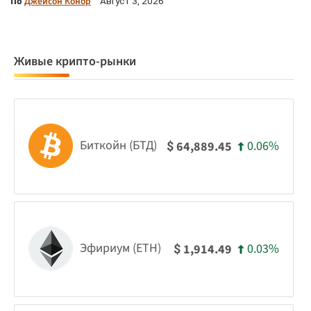
По
Джейсон Конор
Август 3, 2026
Живые крипто-рынки
Биткойн (БТД)
0.06%
64,889.45
$
Эфириум (ETH)
0.03%
1,914.49
$