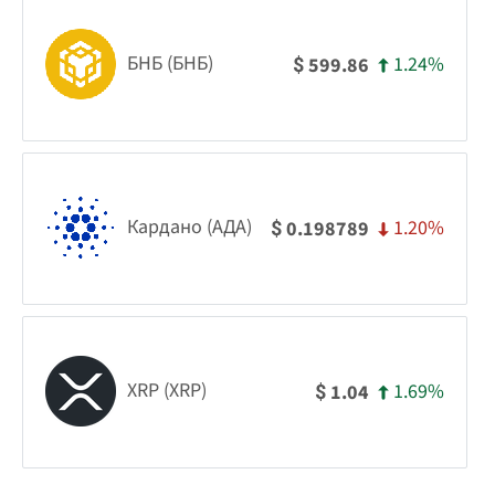
БНБ (БНБ)
1.24%
599.86
$
Кардано (АДА)
1.20%
0.198789
$
XRP (XRP)
1.69%
1.04
$