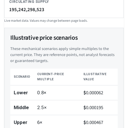
CIRCULATING SUPPLY
195,242,298,523
Live market data. Values may change between page loads.
Illustrative price scenarios
These mechanical scenarios apply simple multiples to the
current price. They are reference points, not analyst forecasts
or guaranteed targets.
CURRENT-PRICE
ILLUSTRATIVE
SCENARIO
MULTIPLE
VALUE
$
0.000062
Lower
0.8×
$
0.000195
Middle
2.5×
$
0.000467
Upper
6×