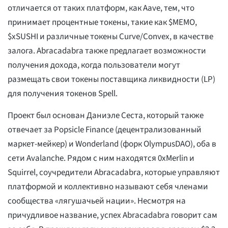
отличается от таких платформ, как Aave, тем, что
принимает процентные токены, такие как $MEMO,
$xSUSHI и различные токены Curve/Convex, в качестве
залога. Abracadabra также предлагает возможности
получения дохода, когда пользователи могут
размещать свои токены поставщика ликвидности (LP)
для получения токенов Spell.
Проект был основан Даниэле Сеста, который также
отвечает за Popsicle Finance (децентрализованный
маркет-мейкер) и Wonderland (форк OlympusDAO), оба в
сети Avalanche. Рядом с ним находятся 0xMerlin и
Squirrel, соучредители Abracadabra, которые управляют
платформой и коллективно называют себя членами
сообщества «лягушачьей нации». Несмотря на
причудливое название, успех Abracadabra говорит сам