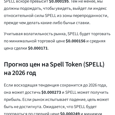
SPELL вскоре превысит
$
0.000195
. Тем не менее, мы
должны подождать, чтобы увидеть, выйдет ли индекс
относительной силы SPELL из зоны перепроданности,
прежде чем делать какие-либо бычьи ставки.
Учитывая волатильность рынка, SPELL будет торговать
по минимальной торговой цене
$
0.000156
и средняя
цена сделки
$
0.000171
.
Прогноз цен на Spell Token (SPELL)
на 2026 год
Если восходящая тенденция сохранится до 2026 года,
она может достичь
$
0.000273
и SPELL может получить
прибыль. Если рынок испытывает падение, цель может
быть не достигнута. Ожидается, что SPELL будет
торговаться по средней цене
$
0.000249
и минимум