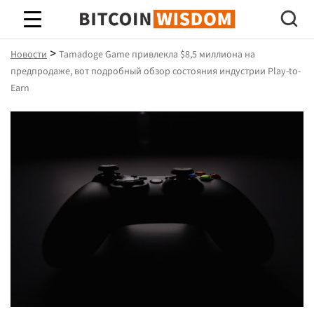
Биткойн Мудрость
>
Новости
Tamadoge Game привлекла $8,5 миллиона на
предпродаже, вот подробный обзор состояния индустрии Play-to-
Earn