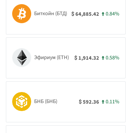
Биткойн (БТД)
0.84%
64,885.42
$
Эфириум (ETH)
0.58%
1,914.32
$
БНБ (БНБ)
0.11%
592.36
$