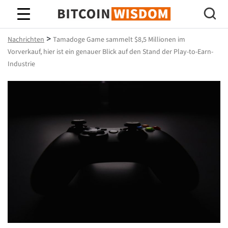
Bitcoin-Weisheit
>
Nachrichten
Tamadoge Game sammelt $8,5 Millionen im
Vorverkauf, hier ist ein genauer Blick auf den Stand der Play-to-Earn-
Industrie