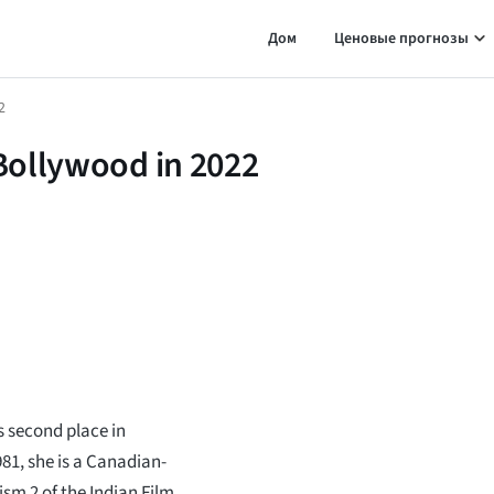
Дом
Ценовые прогнозы
2
 Bollywood in 2022
s second place in
81, she is a Canadian-
sm 2 of the Indian Film