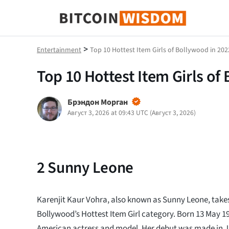
Биткойн Мудрость
>
Entertainment
Top 10 Hottest Item Girls of Bollywood in 202
Top 10 Hottest Item Girls of
Брэндон Морган
Август 3, 2026 at 09:43 UTC
(
Август 3, 2026
)
2
Sunny Leone
Karenjit Kaur Vohra, also known as Sunny Leone, take
Bollywood’s Hottest Item Girl category. Born 13 May 19
American actress and model. Her debut was made in Ji