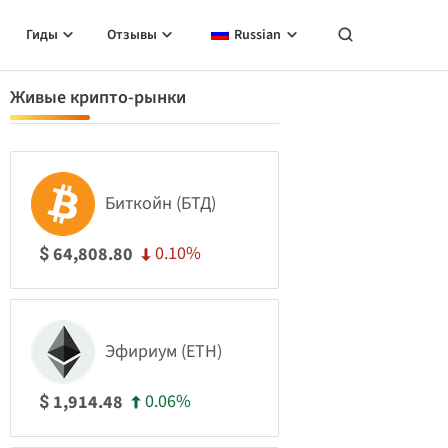
Гиды
Отзывы
Russian
Живые крипто-рынки
Биткойн (БТД)
0.10%
64,808.80
$
Эфириум (ETH)
0.06%
1,914.48
$