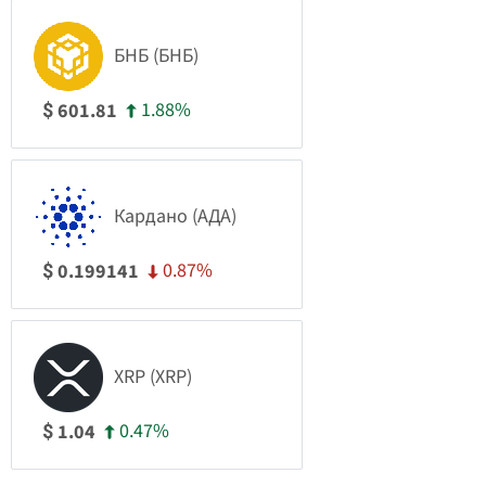
БНБ (БНБ)
1.88%
601.81
$
Кардано (АДА)
0.87%
0.199141
$
XRP (XRP)
0.47%
1.04
$