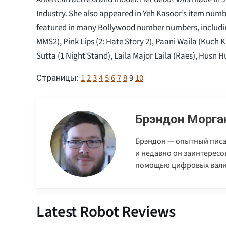
Industry. She also appeared in Yeh Kasoor’s item numb
featured in many Bollywood number numbers, includin
MMS2), Pink Lips (2: Hate Story 2), Paani Waila (Kuch 
Sutta (1 Night Stand), Laila Major Laila (Raes), Husn 
1
2
3
4
5
6
7
8
9
10
Страницы:
Брэндон Морга
Брэндон — опытный писа
и недавно он заинтерес
помощью цифровых валю
Latest Robot Reviews