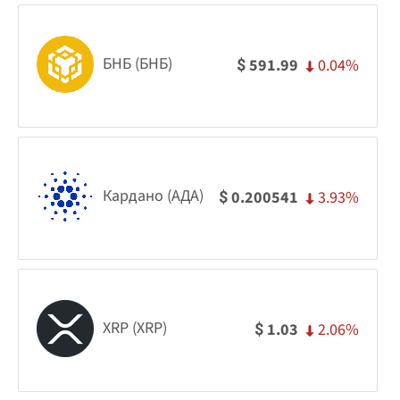
БНБ (БНБ)
0.04%
591.99
$
Кардано (АДА)
3.93%
0.200541
$
XRP (XRP)
2.06%
1.03
$