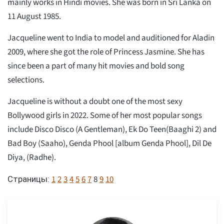
mainly works in Hindi movies. She was born in Sri Lanka on
11 August 1985.
Jacqueline went to India to model and auditioned for Aladin
2009, where she got the role of Princess Jasmine. She has
since been a part of many hit movies and bold song
selections.
Jacqueline is without a doubt one of the most sexy
Bollywood girls in 2022. Some of her most popular songs
include Disco Disco (A Gentleman), Ek Do Teen(Baaghi 2) and
Bad Boy (Saaho), Genda Phool [album Genda Phool], Dil De
Diya, (Radhe).
1
2
3
4
5
6
7
8
9
10
Страницы: